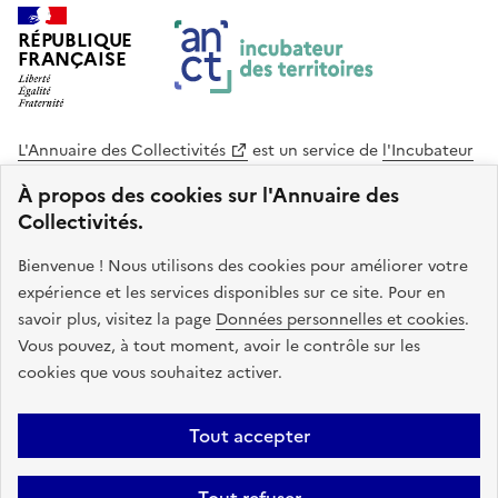
RÉPUBLIQUE
FRANÇAISE
L'Annuaire des Collectivités
est un service de
l'Incubateur
des Territoires
, une mission de
l'Agence Nationale de la
À propos des cookies sur l'Annuaire des
Cohésion des Territoires
. Le code source de ce site web
Collectivités.
est disponible en licence libre. Le design de ce site est conçu
avec le système de design de l’État.
Bienvenue ! Nous utilisons des cookies pour améliorer votre
expérience et les services disponibles sur ce site. Pour en
legifrance.gouv.fr
info.gouv.fr
savoir plus, visitez la page
Données personnelles et cookies
.
Vous pouvez, à tout moment, avoir le contrôle sur les
service-public.gouv.fr
data.gouv.fr
cookies que vous souhaitez activer.
Plan du site
Accessibilite : non conforme
Mentions légales
Tout accepter
Politique de confidentialité
Gestion des cookies
FAQ
Kit de