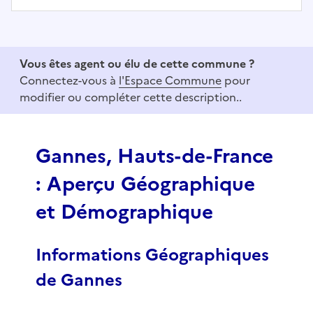
I
t
e
Vous êtes agent ou élu de cette commune ?
m
Connectez-vous à
l'Espace Commune
pour
1
modifier ou compléter cette description..
o
f
3
Gannes, Hauts-de-France
: Aperçu Géographique
et Démographique
Informations Géographiques
de Gannes