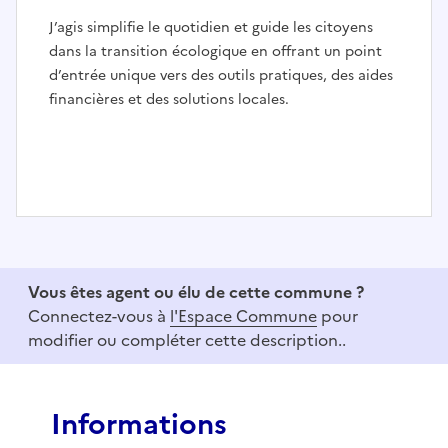
J’agis simplifie le quotidien et guide les citoyens
dans la transition écologique en offrant un point
d’entrée unique vers des outils pratiques, des aides
financières et des solutions locales.
I
t
e
Vous êtes agent ou élu de cette commune ?
m
Connectez-vous à
l'Espace Commune
pour
1
modifier ou compléter cette description..
o
f
3
Informations