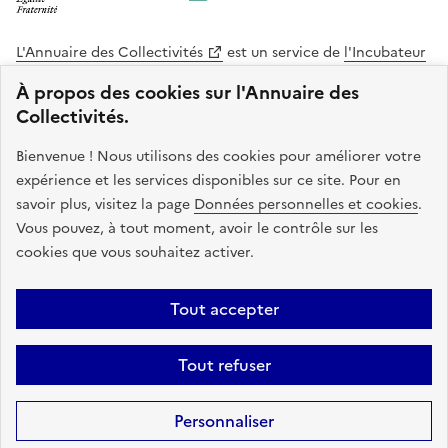
L'Annuaire des Collectivités
est un service de
l'Incubateur
des Territoires
, une mission de
l'Agence Nationale de la
À propos des cookies sur l'Annuaire des
Cohésion des Territoires
. Le code source de ce site web
Collectivités.
est disponible en licence libre. Le design de ce site est conçu
avec le système de design de l’État.
Bienvenue ! Nous utilisons des cookies pour améliorer votre
expérience et les services disponibles sur ce site. Pour en
legifrance.gouv.fr
info.gouv.fr
savoir plus, visitez la page
Données personnelles et cookies
.
Vous pouvez, à tout moment, avoir le contrôle sur les
service-public.gouv.fr
data.gouv.fr
cookies que vous souhaitez activer.
Plan du site
Accessibilite : non conforme
Mentions légales
Tout accepter
Politique de confidentialité
Gestion des cookies
FAQ
Kit de
Tout refuser
communication
Statistiques
Code source
Sauf mention contraire, tous les contenus de ce site sont sous
licence
Personnaliser
etalab-2.0