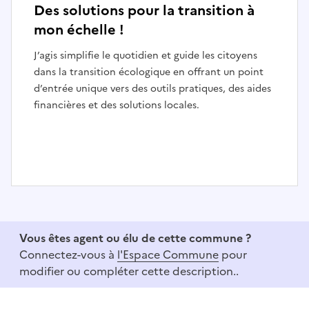
Des solutions pour la transition à
mon échelle !
J’agis simplifie le quotidien et guide les citoyens
dans la transition écologique en offrant un point
d’entrée unique vers des outils pratiques, des aides
financières et des solutions locales.
I
t
e
Vous êtes agent ou élu de cette commune ?
m
Connectez-vous à
l'Espace Commune
pour
1
modifier ou compléter cette description..
o
f