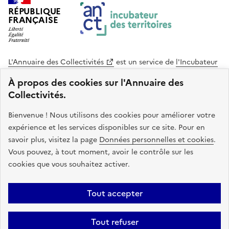
RÉPUBLIQUE
FRANÇAISE
L'Annuaire des Collectivités
est un service de
l'Incubateur
des Territoires
, une mission de
l'Agence Nationale de la
À propos des cookies sur l'Annuaire des
Cohésion des Territoires
. Le code source de ce site web
Collectivités.
est disponible en licence libre. Le design de ce site est conçu
avec le système de design de l’État.
Bienvenue ! Nous utilisons des cookies pour améliorer votre
expérience et les services disponibles sur ce site. Pour en
legifrance.gouv.fr
info.gouv.fr
savoir plus, visitez la page
Données personnelles et cookies
.
Vous pouvez, à tout moment, avoir le contrôle sur les
service-public.gouv.fr
data.gouv.fr
cookies que vous souhaitez activer.
Plan du site
Accessibilite : non conforme
Mentions légales
Tout accepter
Politique de confidentialité
Gestion des cookies
FAQ
Kit de
Tout refuser
communication
Statistiques
Code source