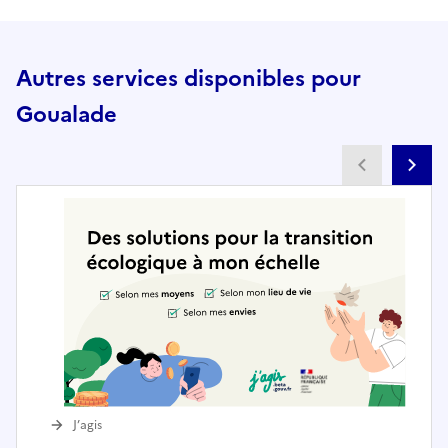
Autres services disponibles pour
Goualade
Partenai
Pa
J’agis