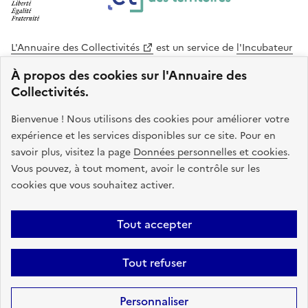
L'Annuaire des Collectivités
est un service de
l'Incubateur
des Territoires
, une mission de
l'Agence Nationale de la
À propos des cookies sur l'Annuaire des
Cohésion des Territoires
. Le code source de ce site web
Collectivités.
est disponible en licence libre. Le design de ce site est conçu
avec le système de design de l’État.
Bienvenue ! Nous utilisons des cookies pour améliorer votre
expérience et les services disponibles sur ce site. Pour en
legifrance.gouv.fr
info.gouv.fr
savoir plus, visitez la page
Données personnelles et cookies
.
Vous pouvez, à tout moment, avoir le contrôle sur les
service-public.gouv.fr
data.gouv.fr
cookies que vous souhaitez activer.
Plan du site
Accessibilite : non conforme
Mentions légales
Tout accepter
Politique de confidentialité
Gestion des cookies
FAQ
Kit de
Tout refuser
communication
Statistiques
Code source
Sauf mention contraire, tous les contenus de ce site sont sous
licence
Personnaliser