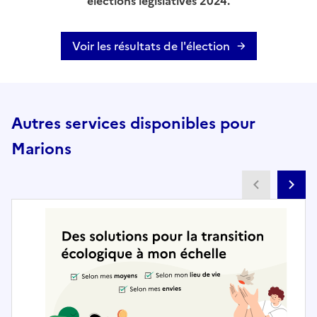
élections législatives 2024.
Voir les résultats de l'élection
Autres services disponibles pour
Marions
Partenai
Pa