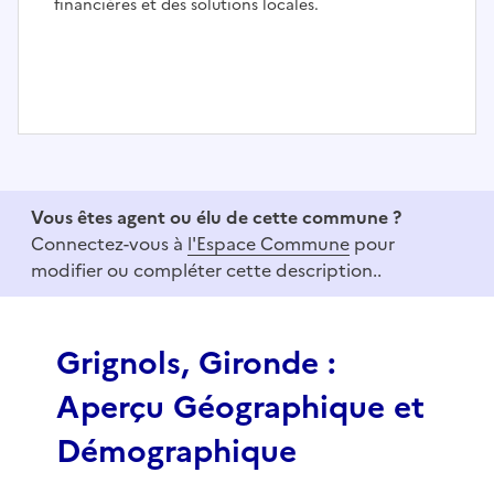
financières et des solutions locales.
I
t
e
Vous êtes agent ou élu de cette commune ?
m
Connectez-vous à
l'Espace Commune
pour
1
modifier ou compléter cette description..
o
f
3
Grignols, Gironde :
Aperçu Géographique et
Démographique