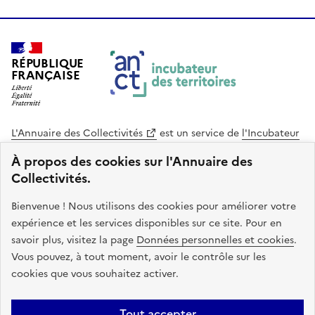
RÉPUBLIQUE
FRANÇAISE
L'Annuaire des Collectivités
est un service de
l'Incubateur
des Territoires
, une mission de
l'Agence Nationale de la
À propos des cookies sur l'Annuaire des
Cohésion des Territoires
. Le code source de ce site web
Collectivités.
est disponible en licence libre. Le design de ce site est conçu
avec le système de design de l’État.
Bienvenue ! Nous utilisons des cookies pour améliorer votre
expérience et les services disponibles sur ce site. Pour en
legifrance.gouv.fr
info.gouv.fr
savoir plus, visitez la page
Données personnelles et cookies
.
Vous pouvez, à tout moment, avoir le contrôle sur les
service-public.gouv.fr
data.gouv.fr
cookies que vous souhaitez activer.
Plan du site
Accessibilite : non conforme
Mentions légales
Tout accepter