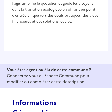
J’agis simplifie le quotidien et guide les citoyens
dans la transition écologique en offrant un point
d’entrée unique vers des outils pratiques, des aides
financières et des solutions locales.
I
t
e
Vous êtes agent ou élu de cette commune ?
m
Connectez-vous à
l'Espace Commune
pour
1
modifier ou compléter cette description..
o
f
3
Informations