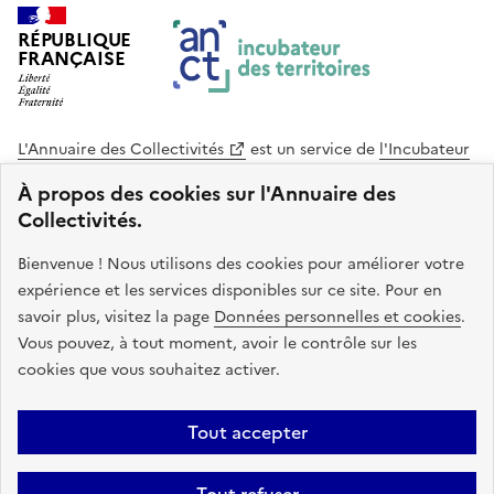
RÉPUBLIQUE
FRANÇAISE
L'Annuaire des Collectivités
est un service de
l'Incubateur
des Territoires
, une mission de
l'Agence Nationale de la
À propos des cookies sur l'Annuaire des
Cohésion des Territoires
. Le code source de ce site web
Collectivités.
est disponible en licence libre. Le design de ce site est conçu
avec le système de design de l’État.
Bienvenue ! Nous utilisons des cookies pour améliorer votre
expérience et les services disponibles sur ce site. Pour en
legifrance.gouv.fr
info.gouv.fr
savoir plus, visitez la page
Données personnelles et cookies
.
Vous pouvez, à tout moment, avoir le contrôle sur les
service-public.gouv.fr
data.gouv.fr
cookies que vous souhaitez activer.
Plan du site
Accessibilite : non conforme
Mentions légales
Tout accepter
Politique de confidentialité
Gestion des cookies
FAQ
Kit de