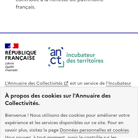
français.
RÉPUBLIQUE
FRANÇAISE
L'Annuaire des Collectivités
est un service de
l'Incubateur
des Territoires
, une mission de
l'Agence Nationale de la
À propos des cookies sur l'Annuaire des
Cohésion des Territoires
. Le code source de ce site web
Collectivités.
est disponible en licence libre. Le design de ce site est conçu
avec le système de design de l’État.
Bienvenue ! Nous utilisons des cookies pour améliorer votre
expérience et les services disponibles sur ce site. Pour en
legifrance.gouv.fr
info.gouv.fr
savoir plus, visitez la page
Données personnelles et cookies
.
Vous pouvez, à tout moment, avoir le contrôle sur les