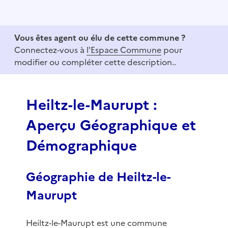
I
t
e
Vous êtes agent ou élu de cette commune ?
m
Connectez-vous à
l'Espace Commune
pour
1
modifier ou compléter cette description..
o
f
3
Heiltz-le-Maurupt :
Aperçu Géographique et
Démographique
Géographie de Heiltz-le-
Maurupt
Heiltz-le-Maurupt est une commune