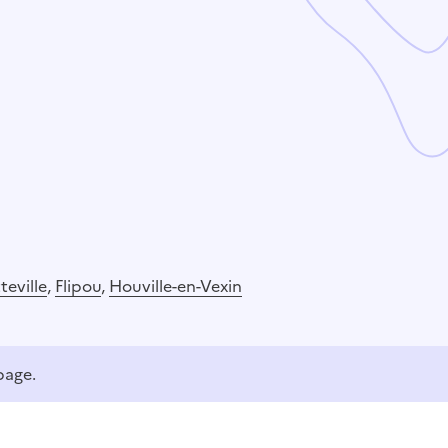
eville
,
Flipou
,
Houville-en-Vexin
page.