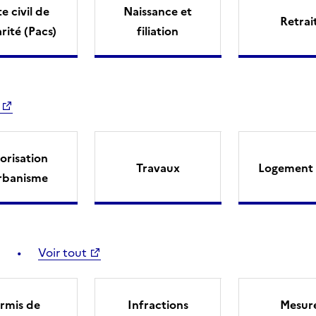
e civil de
Naissance et
Retrai
arité (Pacs)
filiation
orisation
Travaux
Logement 
rbanisme
Voir tout
rmis de
Infractions
Mesur