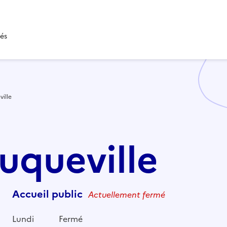
tés
ille
euqueville
Accueil public
Actuellement fermé
Lundi
Fermé