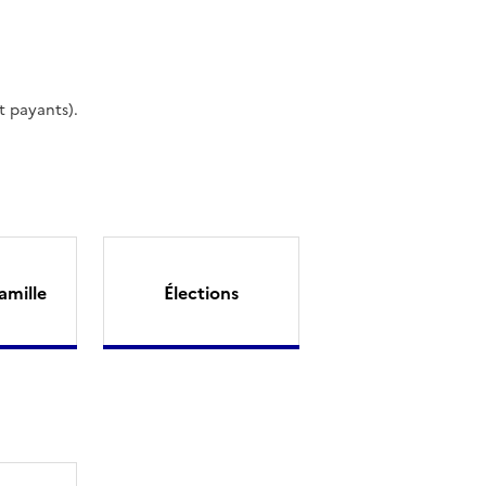
t payants).
amille
Élections