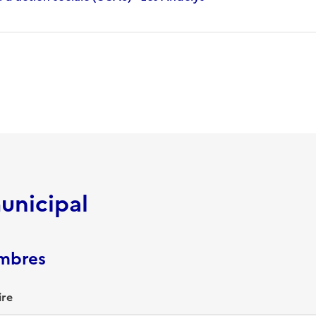
unicipal
embres
ire