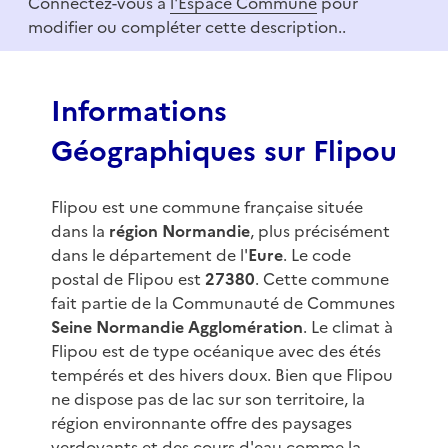
Connectez-vous à
l'Espace Commune
pour
f
modifier ou compléter cette description..
3
Informations
Géographiques sur Flipou
Flipou est une commune française située
dans la
région Normandie
, plus précisément
dans le département de l'
Eure
. Le code
postal de Flipou est
27380
. Cette commune
fait partie de la Communauté de Communes
Seine Normandie Agglomération
. Le climat à
Flipou est de type océanique avec des étés
tempérés et des hivers doux. Bien que Flipou
ne dispose pas de lac sur son territoire, la
région environnante offre des paysages
verdoyants et des cours d'eau comme la