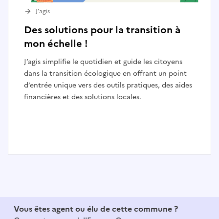
J’agis
Des solutions pour la transition à
mon échelle !
J’agis simplifie le quotidien et guide les citoyens
dans la transition écologique en offrant un point
d’entrée unique vers des outils pratiques, des aides
financières et des solutions locales.
I
t
e
m
1
Vous êtes agent ou élu de cette commune ?
o