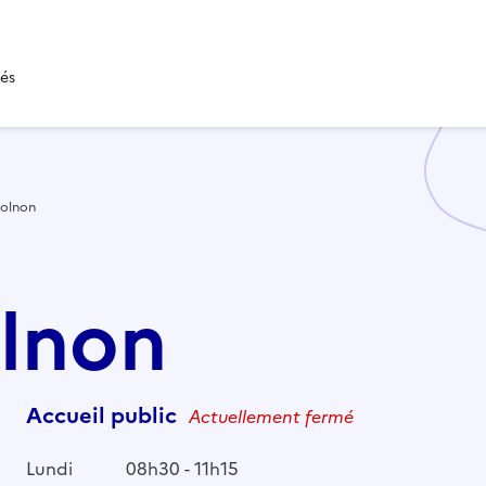
tés
olnon
olnon
Accueil public
Actuellement fermé
Lundi
08h30 - 11h15