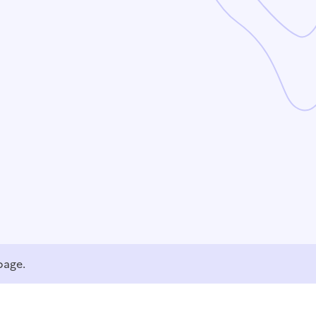
page.