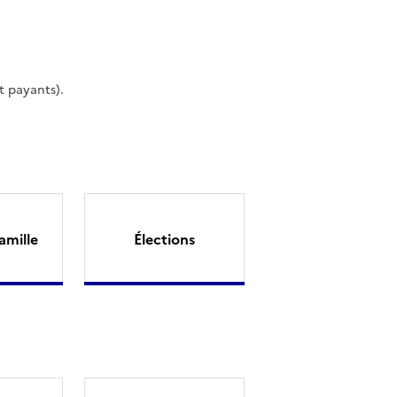
t payants).
amille
Élections