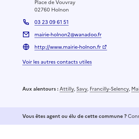
Place de Vouvray
02760 Holnon
03 23 09 61 51
mairie-holnon2@wanadoo.fr
http://www.mairie-holnon.fr
Voir les autres contacts utiles
Aux alentours :
Attilly
,
Savy
,
Francilly-Selency
,
Ma
Vous êtes agent ou élu de cette commune ?
Conn