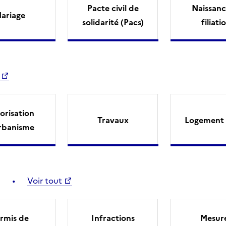
Pacte civil de
Naissanc
ariage
solidarité (Pacs)
filiati
orisation
Travaux
Logement 
rbanisme
Voir tout
rmis de
Infractions
Mesur