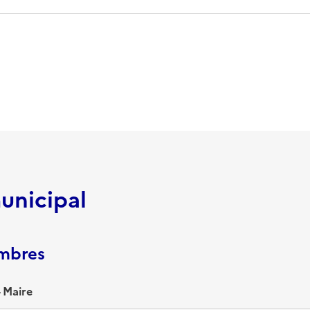
unicipal
embres
 Maire