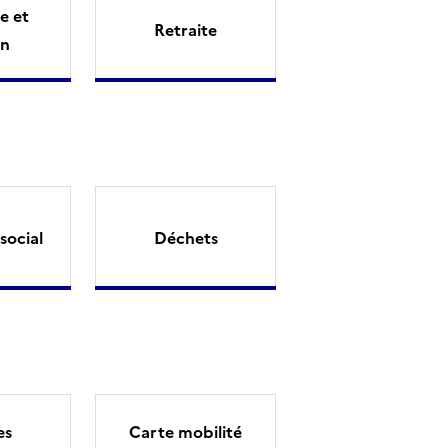
e et
Retraite
on
social
Déchets
es
Carte mobilité