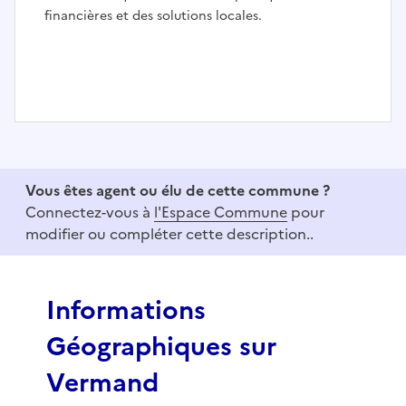
financières et des solutions locales.
I
t
e
Vous êtes agent ou élu de cette commune ?
m
Connectez-vous à
l'Espace Commune
pour
1
modifier ou compléter cette description..
o
f
3
Informations
Géographiques sur
Vermand