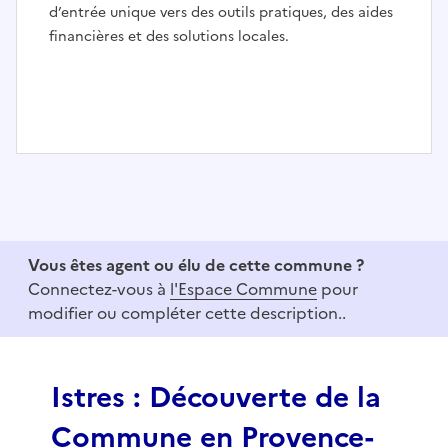
d’entrée unique vers des outils pratiques, des aides
financières et des solutions locales.
I
t
e
m
1
Vous êtes agent ou élu de cette commune ?
o
Connectez-vous à
l'Espace Commune
pour
f
modifier ou compléter cette description..
3
Istres : Découverte de la
Commune en Provence-