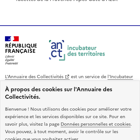
RÉPUBLIQUE
FRANÇAISE
L'Annuaire des Collectivités
est un service de
l'Incubateur
des Territoires
, une mission de
l'Agence Nationale de la
À propos des cookies sur l'Annuaire des
Cohésion des Territoires
. Le code source de ce site web
Collectivités.
est disponible en licence libre. Le design de ce site est conçu
avec le système de design de l’État.
Bienvenue ! Nous utilisons des cookies pour améliorer votre
expérience et les services disponibles sur ce site. Pour en
legifrance.gouv.fr
info.gouv.fr
savoir plus, visitez la page
Données personnelles et cookies
.
Vous pouvez, à tout moment, avoir le contrôle sur les
service-public.gouv.fr
data.gouv.fr
cookies que vous souhaitez activer.