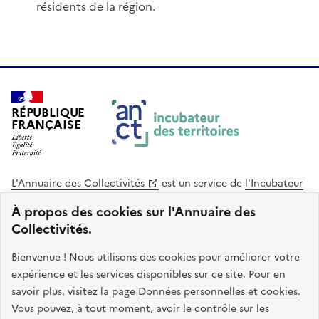
résidents de la région.
RÉPUBLIQUE
FRANÇAISE
L'Annuaire des Collectivités
est un service de
l'Incubateur
des Territoires
, une mission de
l'Agence Nationale de la
À propos des cookies sur l'Annuaire des
Cohésion des Territoires
. Le code source de ce site web
Collectivités.
est disponible en licence libre. Le design de ce site est conçu
avec le système de design de l’État.
Bienvenue ! Nous utilisons des cookies pour améliorer votre
expérience et les services disponibles sur ce site. Pour en
legifrance.gouv.fr
info.gouv.fr
savoir plus, visitez la page
Données personnelles et cookies
.
Vous pouvez, à tout moment, avoir le contrôle sur les
service-public.gouv.fr
data.gouv.fr