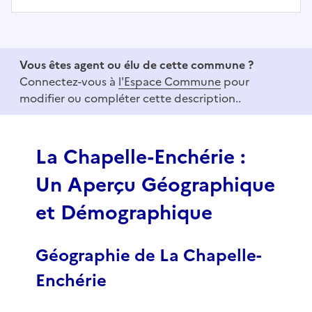
I
t
e
Vous êtes agent ou élu de cette commune ?
m
Connectez-vous à
l'Espace Commune
pour
1
modifier ou compléter cette description..
o
f
3
La Chapelle-Enchérie :
Un Aperçu Géographique
et Démographique
Géographie de La Chapelle-
Enchérie