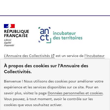
RÉPUBLIQUE
FRANÇAISE
L'Annuaire des Collectivités
est un service de
l'Incubateur
des Territoires
, une mission de
l'Agence Nationale de la
À propos des cookies sur l'Annuaire des
Cohésion des Territoires
. Le code source de ce site web
Collectivités.
est disponible en licence libre. Le design de ce site est conçu
avec le système de design de l’État.
Bienvenue ! Nous utilisons des cookies pour améliorer votre
expérience et les services disponibles sur ce site. Pour en
legifrance.gouv.fr
info.gouv.fr
savoir plus, visitez la page
Données personnelles et cookies
.
Vous pouvez, à tout moment, avoir le contrôle sur les
service-public.gouv.fr
data.gouv.fr
cookies que vous souhaitez activer.