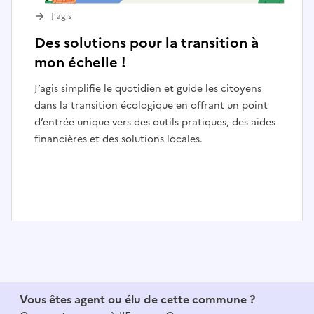
J’agis
Des solutions pour la transition à
mon échelle !
J’agis simplifie le quotidien et guide les citoyens
dans la transition écologique en offrant un point
d’entrée unique vers des outils pratiques, des aides
financières et des solutions locales.
I
t
e
m
1
Vous êtes agent ou élu de cette commune ?
o