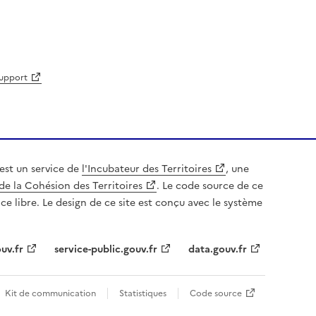
support
est un service de
l'Incubateur des Territoires
, une
de la Cohésion des Territoires
. Le code source de ce
nce libre. Le design de ce site est conçu avec le système
uv.fr
service-public.gouv.fr
data.gouv.fr
Kit de communication
Statistiques
Code source