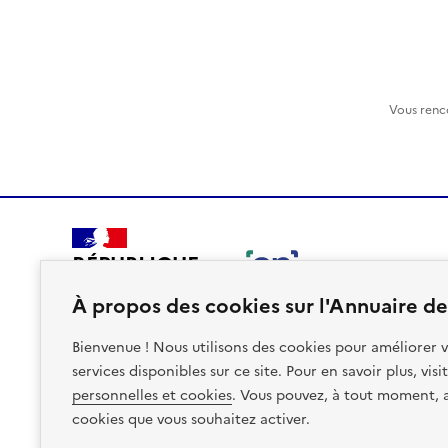
Vous renc
RÉPUBLIQUE
FRANÇAISE
À propos des cookies sur l'Annuaire des
Bienvenue ! Nous utilisons des cookies pour améliorer v
services disponibles sur ce site. Pour en savoir plus, vis
personnelles et cookies
. Vous pouvez, à tout moment, av
Plan du site
Accessibilite : non conforme
Mentions léga
cookies que vous souhaitez activer.