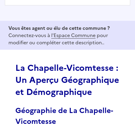
I
t
e
Vous êtes agent ou élu de cette commune ?
m
Connectez-vous à
l'Espace Commune
pour
1
modifier ou compléter cette description..
o
f
3
La Chapelle-Vicomtesse :
Un Aperçu Géographique
et Démographique
Géographie de La Chapelle-
Vicomtesse