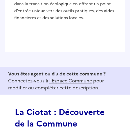
dans la transition écologique en offrant un point
d’entrée unique vers des outils pratiques, des aides
financières et des solutions locales.
I
t
e
Vous êtes agent ou élu de cette commune ?
m
Connectez-vous à
l'Espace Commune
pour
1
modifier ou compléter cette description..
o
f
3
La Ciotat : Découverte
de la Commune