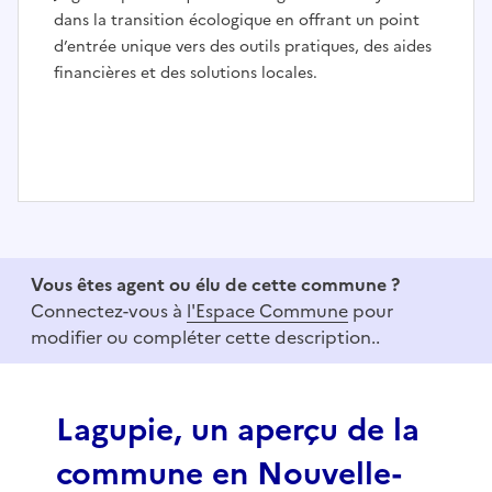
dans la transition écologique en offrant un point
d’entrée unique vers des outils pratiques, des aides
financières et des solutions locales.
I
t
e
Vous êtes agent ou élu de cette commune ?
m
Connectez-vous à
l'Espace Commune
pour
1
modifier ou compléter cette description..
o
f
3
Lagupie, un aperçu de la
commune en Nouvelle-