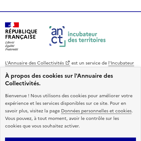
RÉPUBLIQUE
FRANÇAISE
L'Annuaire des Collectivités
est un service de
l'Incubateur
des Territoires
, une mission de
l'Agence Nationale de la
À propos des cookies sur l'Annuaire des
Cohésion des Territoires
. Le code source de ce site web
Collectivités.
est disponible en licence libre. Le design de ce site est conçu
avec le système de design de l’État.
Bienvenue ! Nous utilisons des cookies pour améliorer votre
expérience et les services disponibles sur ce site. Pour en
legifrance.gouv.fr
info.gouv.fr
savoir plus, visitez la page
Données personnelles et cookies
.
Vous pouvez, à tout moment, avoir le contrôle sur les
service-public.gouv.fr
data.gouv.fr
cookies que vous souhaitez activer.
Plan du site
Accessibilite : non conforme
Mentions légales