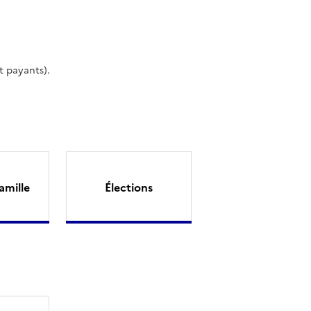
t payants).
amille
Élections