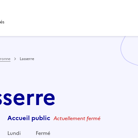
tés
aronne
Lasserre
sserre
Accueil public
Actuellement fermé
Lundi
Fermé