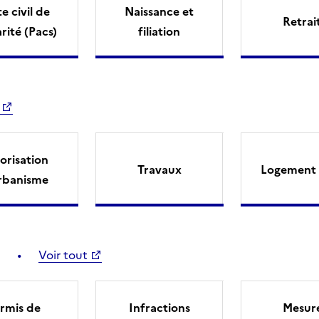
e civil de
Naissance et
Retrai
arité (Pacs)
filiation
orisation
Travaux
Logement 
rbanisme
Voir tout
rmis de
Infractions
Mesur