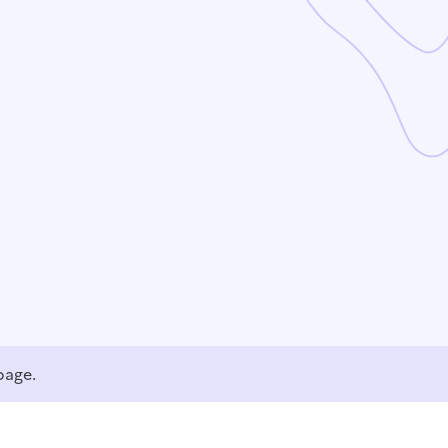
page.