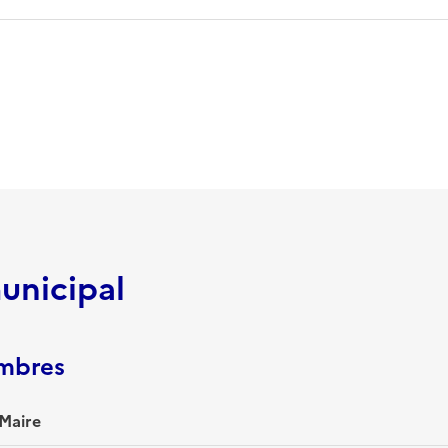
unicipal
embres
Maire