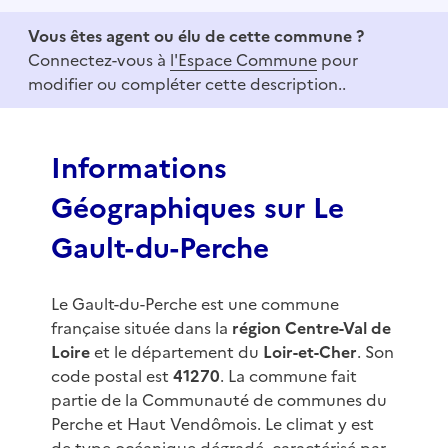
e
Vous êtes agent ou élu de cette commune ?
m
Connectez-vous à
l'Espace Commune
pour
1
modifier ou compléter cette description..
o
f
3
Informations
Géographiques sur Le
Gault-du-Perche
Le Gault-du-Perche est une commune
française située dans la
région Centre-Val de
Loire
et le département du
Loir-et-Cher
. Son
code postal est
41270
. La commune fait
partie de la Communauté de communes du
Perche et Haut Vendômois. Le climat y est