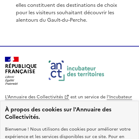
elles constituent des destinations de choix
pour les visiteurs souhaitant découvrir les
alentours du Gault-du-Perche.
RÉPUBLIQUE
FRANÇAISE
L'Annuaire des Collectivités
est un service de
l'Incubateur
des Territoires
, une mission de
l'Agence Nationale de la
À propos des cookies sur l'Annuaire des
Cohésion des Territoires
. Le code source de ce site web
Collectivités.
est disponible en licence libre. Le design de ce site est conçu
avec le système de design de l’État.
Bienvenue ! Nous utilisons des cookies pour améliorer votre
expérience et les services disponibles sur ce site. Pour en