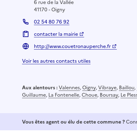
6 rue de la Vallée
41170 - Oigny
02 54 80 76 92
contacter la mairie
http://www.couetronauperche.fr
Voir les autres contacts utiles
Aux alentours :
Valennes
,
Oigny
,
Vibraye
,
Baillou
,
Guillaume
,
La Fontenelle
,
Choue
,
Boursay
,
Le Ples
Vous êtes agent ou élu de cette commune ?
Conn