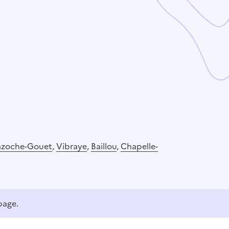
azoche-Gouet
,
Vibraye
,
Baillou
,
Chapelle-
page.