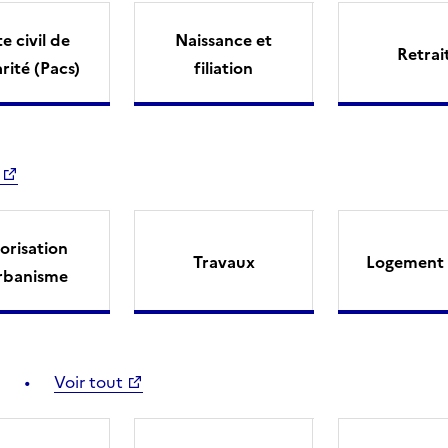
e civil de
Naissance et
Retrai
arité (Pacs)
filiation
orisation
Travaux
Logement 
rbanisme
Voir tout