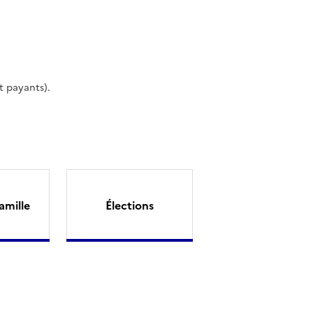
t payants).
amille
Élections