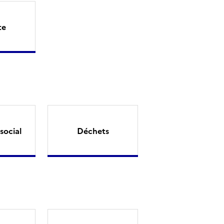
te
social
Déchets