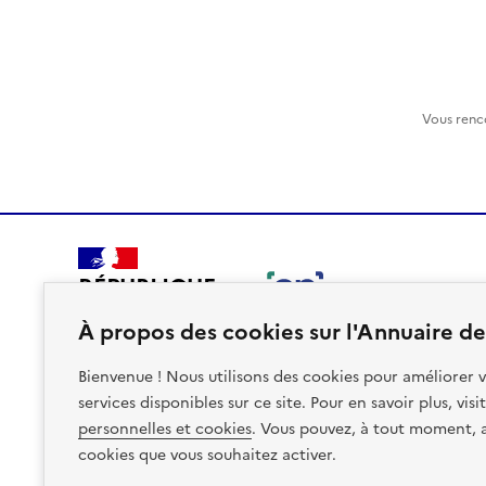
Vous renc
RÉPUBLIQUE
FRANÇAISE
À propos des cookies sur l'Annuaire des
Bienvenue ! Nous utilisons des cookies pour améliorer v
services disponibles sur ce site. Pour en savoir plus, vis
personnelles et cookies
. Vous pouvez, à tout moment, av
Plan du site
Accessibilite : non conforme
Mentions léga
cookies que vous souhaitez activer.