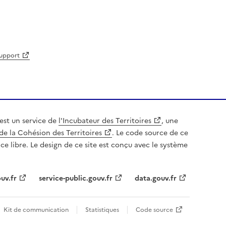
support
est un service de
l'Incubateur des Territoires
, une
de la Cohésion des Territoires
. Le code source de ce
nce libre. Le design de ce site est conçu avec le système
uv.fr
service-public.gouv.fr
data.gouv.fr
Kit de communication
Statistiques
Code source