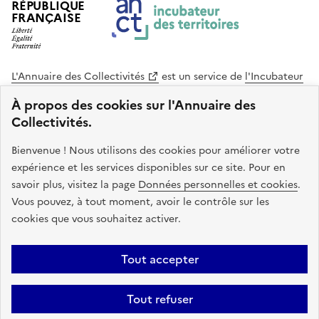
RÉPUBLIQUE
FRANÇAISE
L'Annuaire des Collectivités
est un service de
l'Incubateur
des Territoires
, une mission de
l'Agence Nationale de la
À propos des cookies sur l'Annuaire des
Cohésion des Territoires
. Le code source de ce site web
Collectivités.
est disponible en licence libre. Le design de ce site est conçu
avec le système de design de l’État.
Bienvenue ! Nous utilisons des cookies pour améliorer votre
expérience et les services disponibles sur ce site. Pour en
legifrance.gouv.fr
info.gouv.fr
savoir plus, visitez la page
Données personnelles et cookies
.
Vous pouvez, à tout moment, avoir le contrôle sur les
service-public.gouv.fr
data.gouv.fr
cookies que vous souhaitez activer.
Plan du site
Accessibilite : non conforme
Mentions légales
Tout accepter
Politique de confidentialité
Gestion des cookies
FAQ
Kit de
Tout refuser
communication
Statistiques
Code source