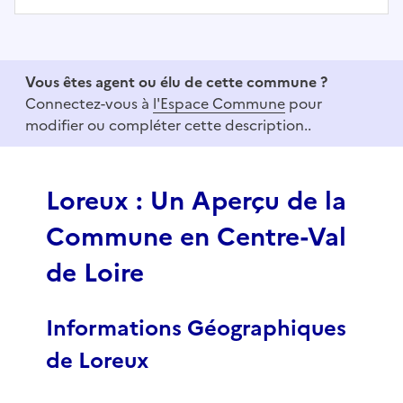
I
t
e
Vous êtes agent ou élu de cette commune ?
m
Connectez-vous à
l'Espace Commune
pour
1
modifier ou compléter cette description..
o
f
3
Loreux : Un Aperçu de la
Commune en Centre-Val
de Loire
Informations Géographiques
de Loreux