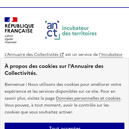
RÉPUBLIQUE
FRANÇAISE
L'Annuaire des Collectivités
est un service de
l'Incubateur
des Territoires
, une mission de
l'Agence Nationale de la
À propos des cookies sur l'Annuaire des
Cohésion des Territoires
. Le code source de ce site web
Collectivités.
est disponible en licence libre. Le design de ce site est conçu
avec le système de design de l’État.
Bienvenue ! Nous utilisons des cookies pour améliorer votre
expérience et les services disponibles sur ce site. Pour en
legifrance.gouv.fr
info.gouv.fr
savoir plus, visitez la page
Données personnelles et cookies
.
Vous pouvez, à tout moment, avoir le contrôle sur les
service-public.gouv.fr
data.gouv.fr
cookies que vous souhaitez activer.
Plan du site
Accessibilite : non conforme
Mentions légales
Tout accepter