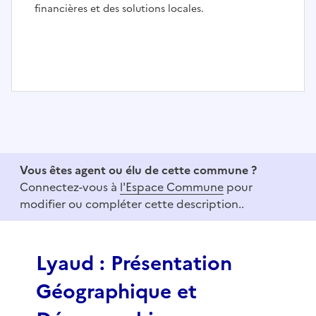
financières et des solutions locales.
I
t
e
m
1
Vous êtes agent ou élu de cette commune ?
o
Connectez-vous à
l'Espace Commune
pour
f
modifier ou compléter cette description..
3
Lyaud : Présentation
Géographique et