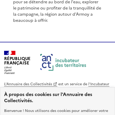
pour se détendre au bord de l'eau, explorer
le patrimoine ou profiter de la tranquillité de
la campagne, la région autour d'Armoy a
beaucoup à offrir.
RÉPUBLIQUE
FRANÇAISE
L'Annuaire des Collectivités
est un service de
l'Incubateur
des Territoires
, une mission de
l'Agence Nationale de la
À propos des cookies sur l'Annuaire des
Cohésion des Territoires
. Le code source de ce site web
Collectivités.
est disponible en licence libre. Le design de ce site est conçu
avec le système de design de l’État.
Bienvenue ! Nous utilisons des cookies pour améliorer votre