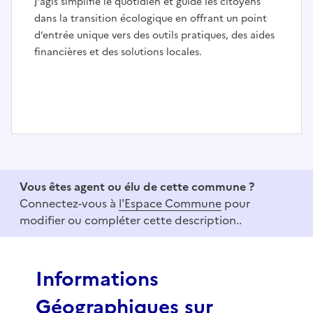
J’agis simplifie le quotidien et guide les citoyens
dans la transition écologique en offrant un point
d’entrée unique vers des outils pratiques, des aides
financières et des solutions locales.
I
t
e
Vous êtes agent ou élu de cette commune ?
m
Connectez-vous à
l'Espace Commune
pour
1
modifier ou compléter cette description..
o
f
3
Informations
Géographiques sur