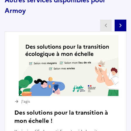
Autres services disponibles pour
Armoy
Partenai
Pa
J’agis
Des solutions pour la transition à
mon échelle !