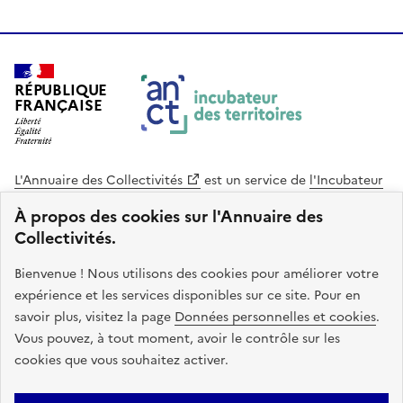
RÉPUBLIQUE
FRANÇAISE
L'Annuaire des Collectivités
est un service de
l'Incubateur
des Territoires
, une mission de
l'Agence Nationale de la
À propos des cookies sur l'Annuaire des
Cohésion des Territoires
. Le code source de ce site web
Collectivités.
est disponible en licence libre. Le design de ce site est conçu
avec le système de design de l’État.
Bienvenue ! Nous utilisons des cookies pour améliorer votre
expérience et les services disponibles sur ce site. Pour en
legifrance.gouv.fr
info.gouv.fr
savoir plus, visitez la page
Données personnelles et cookies
.
Vous pouvez, à tout moment, avoir le contrôle sur les
service-public.gouv.fr
data.gouv.fr
cookies que vous souhaitez activer.
Plan du site
Accessibilite : non conforme
Mentions légales