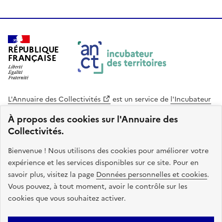
RÉPUBLIQUE
FRANÇAISE
L'Annuaire des Collectivités
est un service de
l'Incubateur
des Territoires
, une mission de
l'Agence Nationale de la
À propos des cookies sur l'Annuaire des
Cohésion des Territoires
. Le code source de ce site web
Collectivités.
est disponible en licence libre. Le design de ce site est conçu
avec le système de design de l’État.
Bienvenue ! Nous utilisons des cookies pour améliorer votre
expérience et les services disponibles sur ce site. Pour en
legifrance.gouv.fr
info.gouv.fr
savoir plus, visitez la page
Données personnelles et cookies
.
Vous pouvez, à tout moment, avoir le contrôle sur les
service-public.gouv.fr
data.gouv.fr
cookies que vous souhaitez activer.
Plan du site
Accessibilite : non conforme
Mentions légales