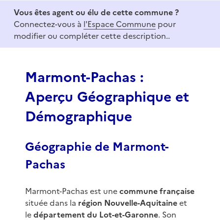
e
Vous êtes agent ou élu de cette commune ?
m
Connectez-vous à
l'Espace Commune
pour
1
modifier ou compléter cette description..
o
f
3
Marmont-Pachas :
Aperçu Géographique et
Démographique
Géographie de Marmont-
Pachas
Marmont-Pachas est une
commune française
située dans la
région Nouvelle-Aquitaine
et
le
département du Lot-et-Garonne
. Son