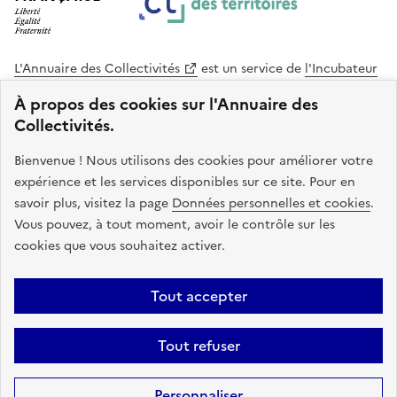
L'Annuaire des Collectivités
est un service de
l'Incubateur
des Territoires
, une mission de
l'Agence Nationale de la
À propos des cookies sur l'Annuaire des
Cohésion des Territoires
. Le code source de ce site web
Collectivités.
est disponible en licence libre. Le design de ce site est conçu
avec le système de design de l’État.
Bienvenue ! Nous utilisons des cookies pour améliorer votre
expérience et les services disponibles sur ce site. Pour en
legifrance.gouv.fr
info.gouv.fr
savoir plus, visitez la page
Données personnelles et cookies
.
Vous pouvez, à tout moment, avoir le contrôle sur les
service-public.gouv.fr
data.gouv.fr
cookies que vous souhaitez activer.
Plan du site
Accessibilite : non conforme
Mentions légales
Tout accepter
Politique de confidentialité
Gestion des cookies
FAQ
Kit de
Tout refuser
communication
Statistiques
Code source
Sauf mention contraire, tous les contenus de ce site sont sous
licence
Personnaliser