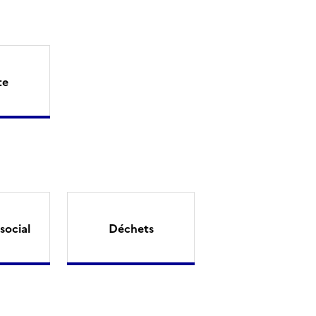
te
social
Déchets