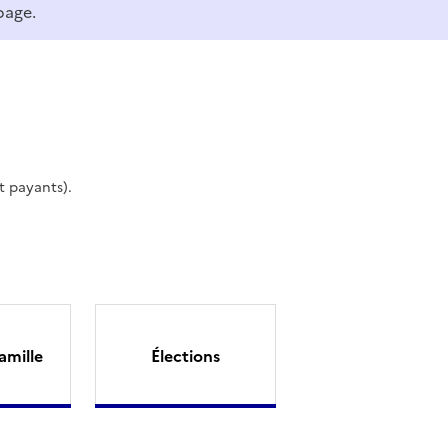
page.
t payants).
amille
Élections