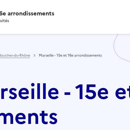
 16e arrondissements
vités
Bouches-du-Rhône
Marseille - 15e et 16e arrondissements
rseille - 15e e
ements