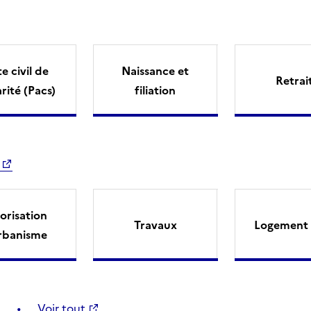
e civil de
Naissance et
Retrai
arité (Pacs)
filiation
orisation
Travaux
Logement 
rbanisme
Voir tout