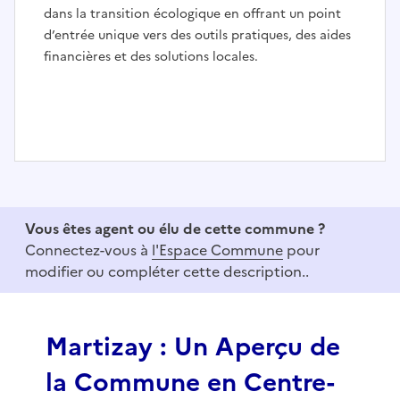
dans la transition écologique en offrant un point
d’entrée unique vers des outils pratiques, des aides
financières et des solutions locales.
I
t
e
Vous êtes agent ou élu de cette commune ?
m
Connectez-vous à
l'Espace Commune
pour
1
modifier ou compléter cette description..
o
f
3
Martizay : Un Aperçu de
la Commune en Centre-