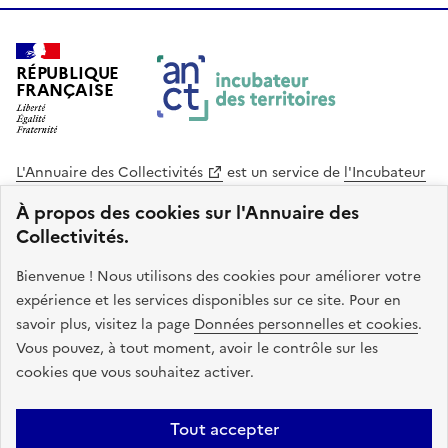
RÉPUBLIQUE
FRANÇAISE
L'Annuaire des Collectivités
est un service de
l'Incubateur
des Territoires
, une mission de
l'Agence Nationale de la
À propos des cookies sur l'Annuaire des
Cohésion des Territoires
. Le code source de ce site web
Collectivités.
est disponible en licence libre. Le design de ce site est conçu
avec le système de design de l’État.
Bienvenue ! Nous utilisons des cookies pour améliorer votre
expérience et les services disponibles sur ce site. Pour en
legifrance.gouv.fr
info.gouv.fr
savoir plus, visitez la page
Données personnelles et cookies
.
Vous pouvez, à tout moment, avoir le contrôle sur les
service-public.gouv.fr
data.gouv.fr
cookies que vous souhaitez activer.
Plan du site
Accessibilite : non conforme
Mentions légales
Tout accepter