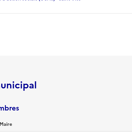
unicipal
embres
Maire