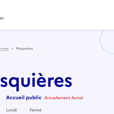
tés
aronne
Masquières
asquières
Accueil public
Actuellement fermé
Lundi
Fermé