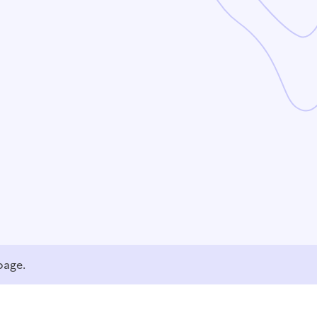
page.