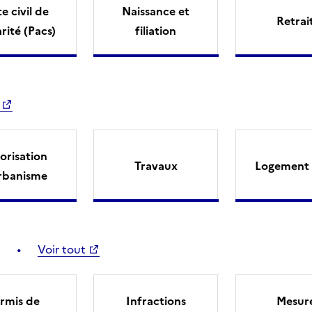
e civil de
Naissance et
Retrai
arité (Pacs)
filiation
orisation
Travaux
Logement 
rbanisme
Voir tout
rmis de
Infractions
Mesur