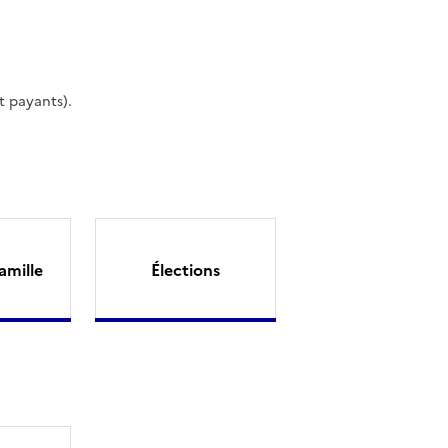
t payants).
amille
Élections