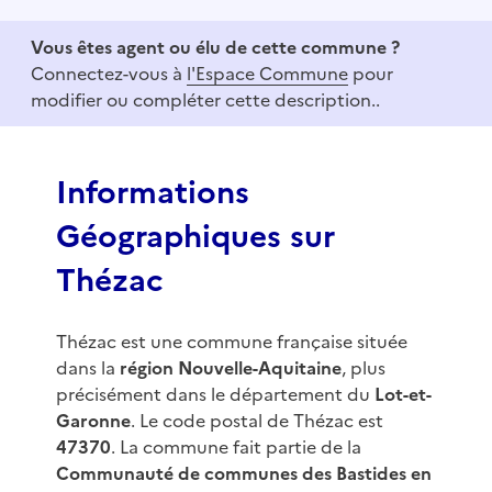
t
e
Vous êtes agent ou élu de cette commune ?
m
Connectez-vous à
l'Espace Commune
pour
1
modifier ou compléter cette description..
o
f
3
Informations
Géographiques sur
Thézac
Thézac est une commune française située
dans la
région Nouvelle-Aquitaine
, plus
précisément dans le département du
Lot-et-
Garonne
. Le code postal de Thézac est
47370
. La commune fait partie de la
Communauté de communes des Bastides en