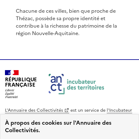
Chacune de ces villes, bien que proche de
Thézac, possède sa propre identité et
contribue à la richesse du patrimoine de la
région Nouvelle-Aquitaine.
RÉPUBLIQUE
FRANÇAISE
L'Annuaire des Collectivités
est un service de
l'Incubateur
des Territoires
, une mission de
l'Agence Nationale de la
À propos des cookies sur l'Annuaire des
Cohésion des Territoires
. Le code source de ce site web
Collectivités.
est disponible en licence libre. Le design de ce site est conçu