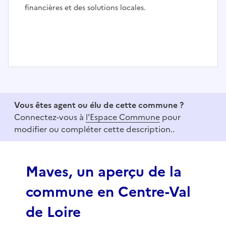
financières et des solutions locales.
I
t
e
Vous êtes agent ou élu de cette commune ?
m
Connectez-vous à
l'Espace Commune
pour
1
modifier ou compléter cette description..
o
f
3
Maves, un aperçu de la
commune en Centre-Val
de Loire