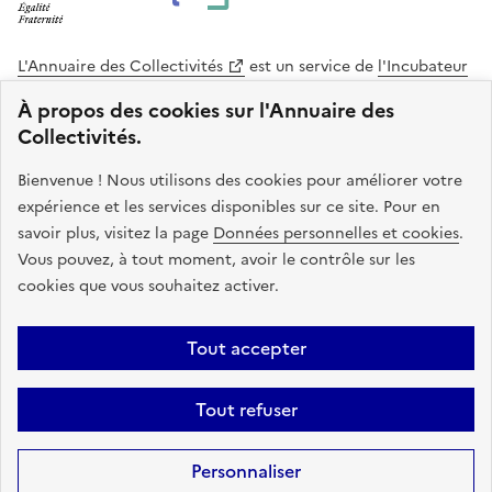
L'Annuaire des Collectivités
est un service de
l'Incubateur
des Territoires
, une mission de
l'Agence Nationale de la
À propos des cookies sur l'Annuaire des
Cohésion des Territoires
. Le code source de ce site web
Collectivités.
est disponible en licence libre. Le design de ce site est conçu
avec le système de design de l’État.
Bienvenue ! Nous utilisons des cookies pour améliorer votre
expérience et les services disponibles sur ce site. Pour en
legifrance.gouv.fr
info.gouv.fr
savoir plus, visitez la page
Données personnelles et cookies
.
Vous pouvez, à tout moment, avoir le contrôle sur les
service-public.gouv.fr
data.gouv.fr
cookies que vous souhaitez activer.
Plan du site
Accessibilite : non conforme
Mentions légales
Tout accepter
Politique de confidentialité
Gestion des cookies
FAQ
Kit de
Tout refuser
communication
Statistiques
Code source
Sauf mention contraire, tous les contenus de ce site sont sous
licence
Personnaliser
etalab-2.0