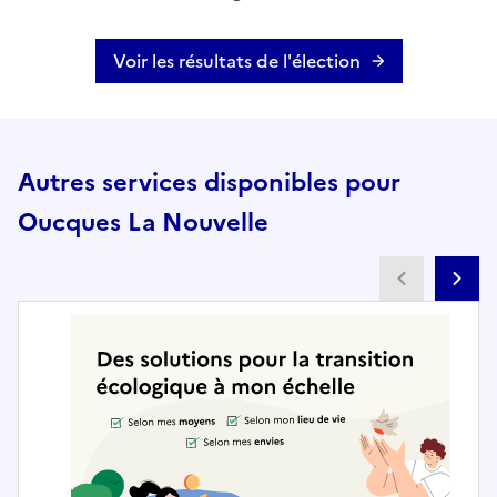
Voir les résultats de l'élection
Autres services disponibles pour
Oucques La Nouvelle
Partenai
Pa