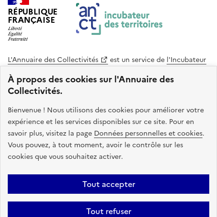
1
RÉPUBLIQUE
o
FRANÇAISE
f
3
L'Annuaire des Collectivités
est un service de
l'Incubateur
des Territoires
, une mission de
l'Agence Nationale de la
À propos des cookies sur l'Annuaire des
Cohésion des Territoires
. Le code source de ce site web
Collectivités.
est disponible en licence libre. Le design de ce site est conçu
avec le système de design de l’État.
Bienvenue ! Nous utilisons des cookies pour améliorer votre
expérience et les services disponibles sur ce site. Pour en
legifrance.gouv.fr
info.gouv.fr
savoir plus, visitez la page
Données personnelles et cookies
.
Vous pouvez, à tout moment, avoir le contrôle sur les
service-public.gouv.fr
data.gouv.fr
cookies que vous souhaitez activer.
Plan du site
Accessibilite : non conforme
Mentions légales
Tout accepter
Politique de confidentialité
Gestion des cookies
FAQ
Kit de
Tout refuser
communication
Statistiques
Code source