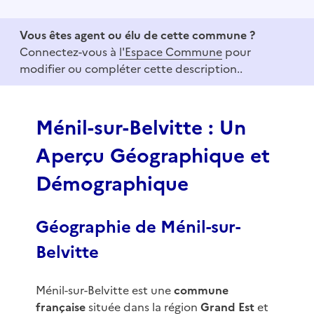
t
e
Vous êtes agent ou élu de cette commune ?
m
Connectez-vous à
l'Espace Commune
pour
1
modifier ou compléter cette description..
o
f
3
Ménil-sur-Belvitte : Un
Aperçu Géographique et
Démographique
Géographie de Ménil-sur-
Belvitte
Ménil-sur-Belvitte est une
commune
française
située dans la région
Grand Est
et