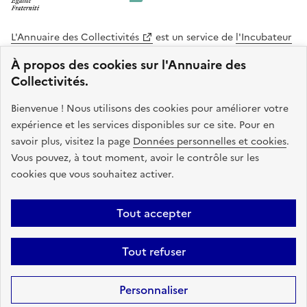
L'Annuaire des Collectivités
est un service de
l'Incubateur
des Territoires
, une mission de
l'Agence Nationale de la
À propos des cookies sur l'Annuaire des
Cohésion des Territoires
. Le code source de ce site web
Collectivités.
est disponible en licence libre. Le design de ce site est conçu
avec le système de design de l’État.
Bienvenue ! Nous utilisons des cookies pour améliorer votre
expérience et les services disponibles sur ce site. Pour en
legifrance.gouv.fr
info.gouv.fr
savoir plus, visitez la page
Données personnelles et cookies
.
Vous pouvez, à tout moment, avoir le contrôle sur les
service-public.gouv.fr
data.gouv.fr
cookies que vous souhaitez activer.
Plan du site
Accessibilite : non conforme
Mentions légales
Tout accepter
Politique de confidentialité
Gestion des cookies
FAQ
Kit de
Tout refuser
communication
Statistiques
Code source
Sauf mention contraire, tous les contenus de ce site sont sous
licence
Personnaliser
etalab-2.0