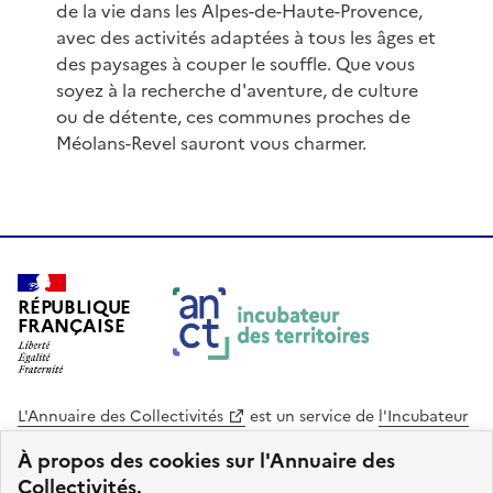
de la vie dans les Alpes-de-Haute-Provence,
avec des activités adaptées à tous les âges et
des paysages à couper le souffle. Que vous
soyez à la recherche d'aventure, de culture
ou de détente, ces communes proches de
Méolans-Revel sauront vous charmer.
RÉPUBLIQUE
FRANÇAISE
L'Annuaire des Collectivités
est un service de
l'Incubateur
des Territoires
, une mission de
l'Agence Nationale de la
À propos des cookies sur l'Annuaire des
Cohésion des Territoires
. Le code source de ce site web
Collectivités.