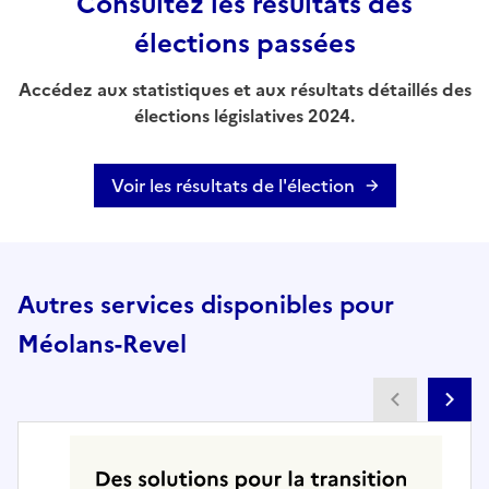
Consultez les résultats des
élections passées
Accédez aux statistiques et aux résultats détaillés des
élections législatives 2024.
Voir les résultats de l'élection
Autres services disponibles pour
Méolans-Revel
Partenai
Pa