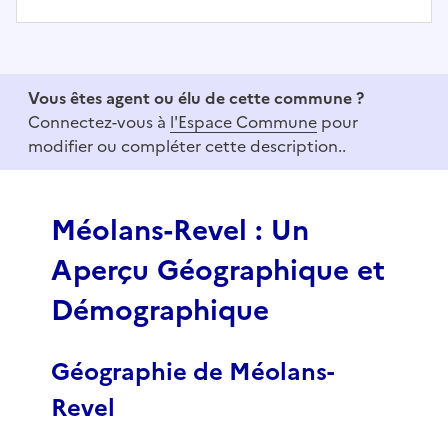
I
t
e
Vous êtes agent ou élu de cette commune ?
m
Connectez-vous à
l'Espace Commune
pour
1
modifier ou compléter cette description..
o
f
3
Méolans-Revel : Un
Aperçu Géographique et
Démographique
Géographie de Méolans-
Revel