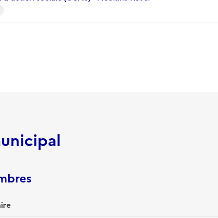
unicipal
embres
ire