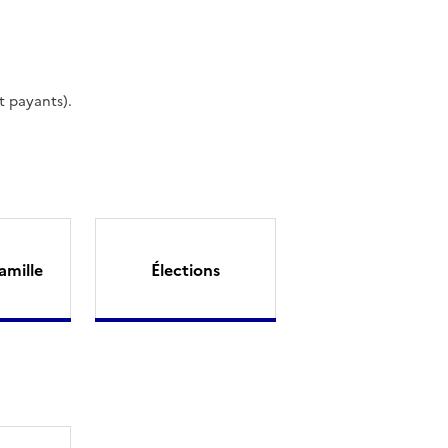
t payants).
amille
Élections