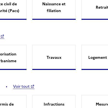
e civil de
Naissance et
Retrai
arité (Pacs)
filiation
orisation
Travaux
Logement 
rbanisme
Voir tout
rmis de
Infractions
Mesur