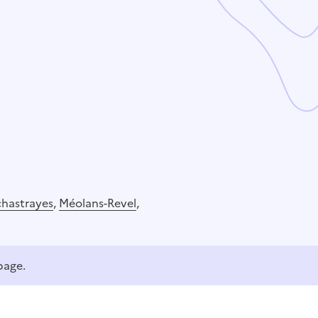
hastrayes
,
Méolans-Revel
,
page.