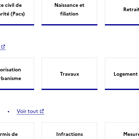
e civil de
Naissance et
Retrai
arité (Pacs)
filiation
orisation
Travaux
Logement 
rbanisme
Voir tout
rmis de
Infractions
Mesur