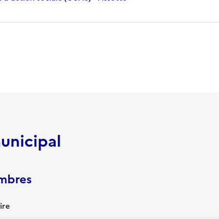
unicipal
embres
ire