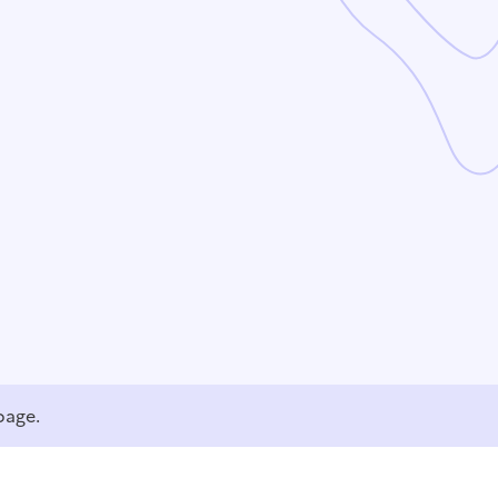
page.