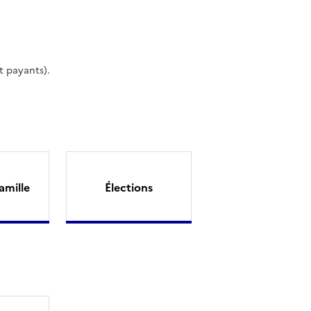
t payants).
amille
Élections