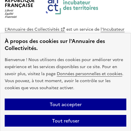
RÉPUBLIQUE
FRANÇAISE
L'Annuaire des Collectivités
est un service de
l'Incubateur
des Territoires
, une mission de
l'Agence Nationale de la
À propos des cookies sur l'Annuaire des
Cohésion des Territoires
. Le code source de ce site web
Collectivités.
est disponible en licence libre. Le design de ce site est conçu
avec le système de design de l’État.
Bienvenue ! Nous utilisons des cookies pour améliorer votre
expérience et les services disponibles sur ce site. Pour en
legifrance.gouv.fr
info.gouv.fr
savoir plus, visitez la page
Données personnelles et cookies
.
Vous pouvez, à tout moment, avoir le contrôle sur les
service-public.gouv.fr
data.gouv.fr
cookies que vous souhaitez activer.
Plan du site
Accessibilite : non conforme
Mentions légales
Tout accepter
Politique de confidentialité
Gestion des cookies
FAQ
Kit de
Tout refuser
communication
Statistiques
Code source