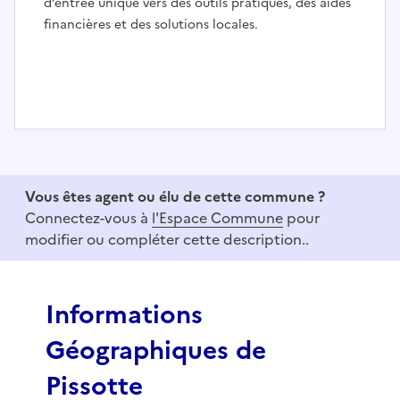
d’entrée unique vers des outils pratiques, des aides
financières et des solutions locales.
I
t
e
Vous êtes agent ou élu de cette commune ?
m
Connectez-vous à
l'Espace Commune
pour
1
modifier ou compléter cette description..
o
f
3
Informations
Géographiques de
Pissotte