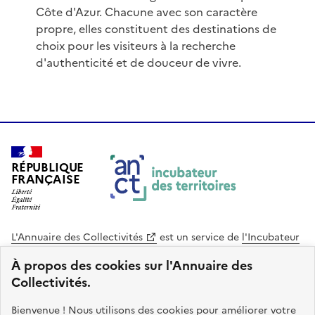
Côte d'Azur. Chacune avec son caractère
propre, elles constituent des destinations de
choix pour les visiteurs à la recherche
d'authenticité et de douceur de vivre.
RÉPUBLIQUE
FRANÇAISE
L'Annuaire des Collectivités
est un service de
l'Incubateur
des Territoires
, une mission de
l'Agence Nationale de la
À propos des cookies sur l'Annuaire des
Cohésion des Territoires
. Le code source de ce site web
Collectivités.
est disponible en licence libre. Le design de ce site est conçu
avec le système de design de l’État.
Bienvenue ! Nous utilisons des cookies pour améliorer votre