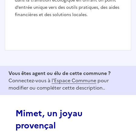
dans la transition écologique en offrant un point
d’entrée unique vers des outils pratiques, des aides
financières et des solutions locales.
I
t
e
Vous êtes agent ou élu de cette commune ?
m
Connectez-vous à
l'Espace Commune
pour
1
modifier ou compléter cette description..
o
f
3
Mimet, un joyau
provençal