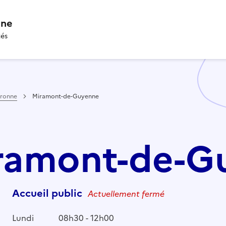
nne
tés
aronne
Miramont-de-Guyenne
Miramont-de-
Accueil public
Actuellement fermé
Lundi
08h30 - 12h00