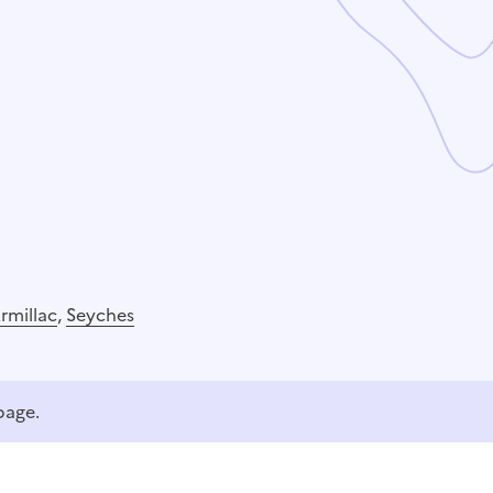
rmillac
,
Seyches
page.