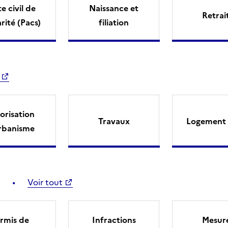
e civil de
Naissance et
Retrai
arité (Pacs)
filiation
orisation
Travaux
Logement 
rbanisme
Voir tout
rmis de
Infractions
Mesur