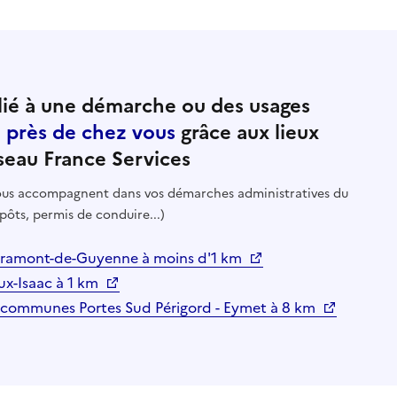
ié à une démarche ou des usages
e près de chez vous
grâce aux lieux
seau France Services
 vous accompagnent dans vos démarches administratives du
pôts, permis de conduire...)
 Miramont-de-Guyenne à moins d'1 km
ux-Isaac à 1 km
 communes Portes Sud Périgord - Eymet à 8 km