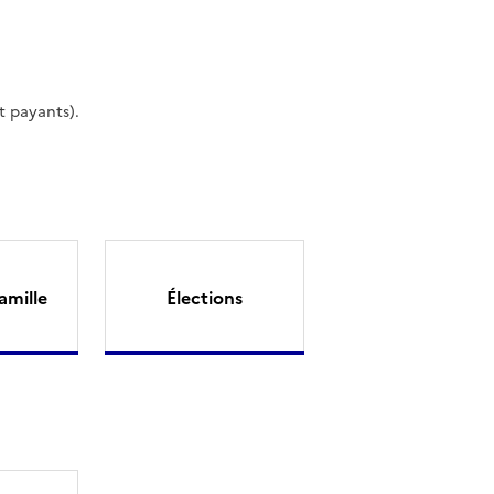
t payants).
amille
Élections