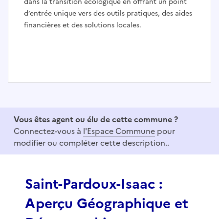
dans la transition écologique en offrant un point
d’entrée unique vers des outils pratiques, des aides
financières et des solutions locales.
I
t
e
Vous êtes agent ou élu de cette commune ?
m
Connectez-vous à
l'Espace Commune
pour
1
modifier ou compléter cette description..
o
f
3
Saint-Pardoux-Isaac :
Aperçu Géographique et