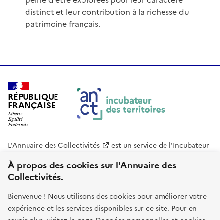
peine d'être explorées pour leur caractère
distinct et leur contribution à la richesse du
patrimoine français.
RÉPUBLIQUE
FRANÇAISE
L'Annuaire des Collectivités
est un service de
l'Incubateur
des Territoires
, une mission de
l'Agence Nationale de la
À propos des cookies sur l'Annuaire des
Cohésion des Territoires
. Le code source de ce site web
Collectivités.
est disponible en licence libre. Le design de ce site est conçu
avec le système de design de l’État.
Bienvenue ! Nous utilisons des cookies pour améliorer votre
expérience et les services disponibles sur ce site. Pour en
legifrance.gouv.fr
info.gouv.fr