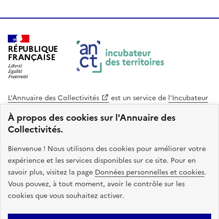
RÉPUBLIQUE
FRANÇAISE
L'Annuaire des Collectivités
est un service de
l'Incubateur
des Territoires
, une mission de
l'Agence Nationale de la
À propos des cookies sur l'Annuaire des
Cohésion des Territoires
. Le code source de ce site web
Collectivités.
est disponible en licence libre. Le design de ce site est conçu
avec le système de design de l’État.
Bienvenue ! Nous utilisons des cookies pour améliorer votre
expérience et les services disponibles sur ce site. Pour en
legifrance.gouv.fr
info.gouv.fr
savoir plus, visitez la page
Données personnelles et cookies
.
Vous pouvez, à tout moment, avoir le contrôle sur les
service-public.gouv.fr
data.gouv.fr
cookies que vous souhaitez activer.
Plan du site
Accessibilite : non conforme
Mentions légales