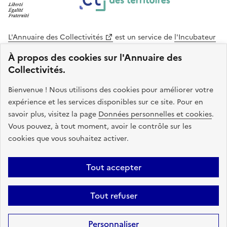
L'Annuaire des Collectivités
est un service de
l'Incubateur
des Territoires
, une mission de
l'Agence Nationale de la
À propos des cookies sur l'Annuaire des
Cohésion des Territoires
. Le code source de ce site web
Collectivités.
est disponible en licence libre. Le design de ce site est conçu
avec le système de design de l’État.
Bienvenue ! Nous utilisons des cookies pour améliorer votre
expérience et les services disponibles sur ce site. Pour en
legifrance.gouv.fr
info.gouv.fr
savoir plus, visitez la page
Données personnelles et cookies
.
Vous pouvez, à tout moment, avoir le contrôle sur les
service-public.gouv.fr
data.gouv.fr
cookies que vous souhaitez activer.
Plan du site
Accessibilite : non conforme
Mentions légales
Tout accepter
Politique de confidentialité
Gestion des cookies
FAQ
Kit de
Tout refuser
communication
Statistiques
Code source
Sauf mention contraire, tous les contenus de ce site sont sous
licence
Personnaliser