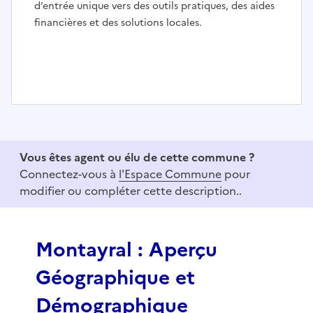
d’entrée unique vers des outils pratiques, des aides
financières et des solutions locales.
I
t
e
Vous êtes agent ou élu de cette commune ?
m
Connectez-vous à
l'Espace Commune
pour
1
modifier ou compléter cette description..
o
f
3
Montayral : Aperçu
Géographique et
Démographique