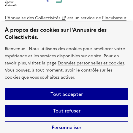
L'Annuaire des Collectivités
est un service de
l'Incubateur
des Territoires
, une mission de
l'Agence Nationale de la
À propos des cookies sur l'Annuaire des
Cohésion des Territoires
. Le code source de ce site web
Collectivités.
est disponible en licence libre. Le design de ce site est conçu
avec le système de design de l’État.
Bienvenue ! Nous utilisons des cookies pour améliorer votre
expérience et les services disponibles sur ce site. Pour en
legifrance.gouv.fr
info.gouv.fr
savoir plus, visitez la page
Données personnelles et cookies
.
Vous pouvez, à tout moment, avoir le contrôle sur les
service-public.gouv.fr
data.gouv.fr
cookies que vous souhaitez activer.
Plan du site
Accessibilite : non conforme
Mentions légales
Tout accepter
Politique de confidentialité
Gestion des cookies
FAQ
Kit de
Tout refuser
communication
Statistiques
Code source
Sauf mention contraire, tous les contenus de ce site sont sous
licence
Personnaliser
etalab-2.0