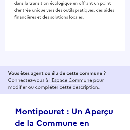
dans la transition écologique en offrant un point
d’entrée unique vers des outils pratiques, des aides
financières et des solutions locales.
I
t
e
Vous êtes agent ou élu de cette commune ?
m
Connectez-vous à
l'Espace Commune
pour
1
modifier ou compléter cette description..
o
f
3
Montipouret : Un Aperçu
de la Commune en