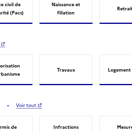
e civil de
Naissance et
Retrai
arité (Pacs)
filiation
orisation
Travaux
Logement 
rbanisme
Voir tout
rmis de
Infractions
Mesur