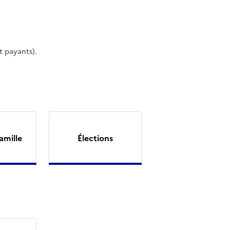
t payants).
amille
Élections