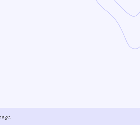
page.