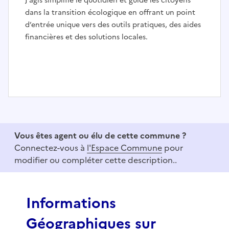
J’agis simplifie le quotidien et guide les citoyens
dans la transition écologique en offrant un point
d’entrée unique vers des outils pratiques, des aides
financières et des solutions locales.
I
t
e
Vous êtes agent ou élu de cette commune ?
m
Connectez-vous à
l'Espace Commune
pour
1
modifier ou compléter cette description..
o
f
3
Informations
Géographiques sur