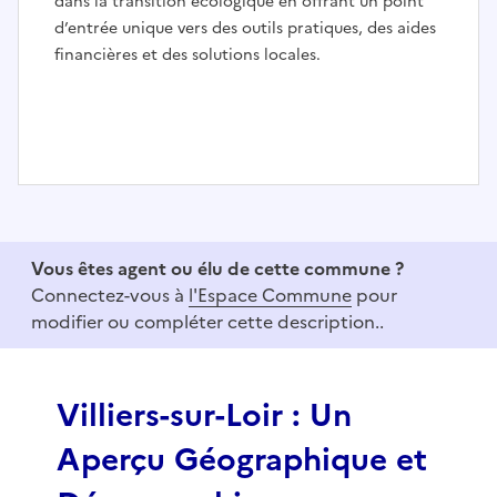
dans la transition écologique en offrant un point
d’entrée unique vers des outils pratiques, des aides
financières et des solutions locales.
I
t
e
Vous êtes agent ou élu de cette commune ?
m
Connectez-vous à
l'Espace Commune
pour
1
modifier ou compléter cette description..
o
f
3
Villiers-sur-Loir : Un
Aperçu Géographique et