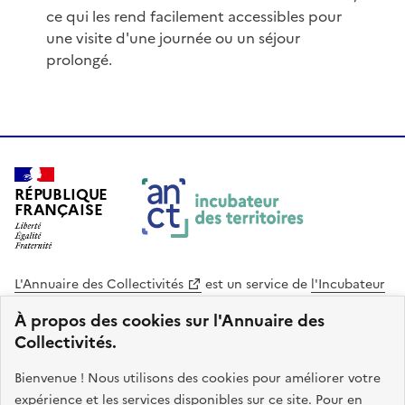
ce qui les rend facilement accessibles pour
une visite d'une journée ou un séjour
prolongé.
RÉPUBLIQUE
FRANÇAISE
L'Annuaire des Collectivités
est un service de
l'Incubateur
des Territoires
, une mission de
l'Agence Nationale de la
À propos des cookies sur l'Annuaire des
Cohésion des Territoires
. Le code source de ce site web
Collectivités.
est disponible en licence libre. Le design de ce site est conçu
avec le système de design de l’État.
Bienvenue ! Nous utilisons des cookies pour améliorer votre
expérience et les services disponibles sur ce site. Pour en